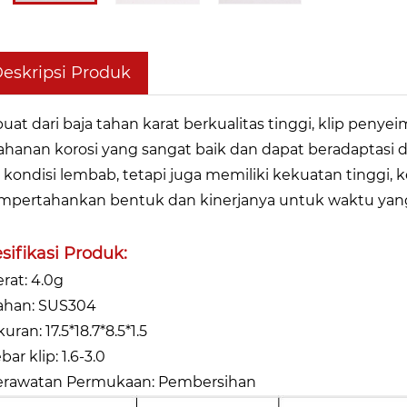
eskripsi Produk
buat dari baja tahan karat berkualitas tinggi, klip penye
ahanan korosi yang sangat baik dan dapat beradaptasi
 kondisi lembab, tetapi juga memiliki kekuatan tinggi,
pertahankan bentuk dan kinerjanya untuk waktu yang
sifikasi Produk:
erat: 4.0g
ahan: SUS304
uran: 17.5*18.7*8.5*1.5
bar klip: 1.6-3.0
erawatan Permukaan: Pembersihan