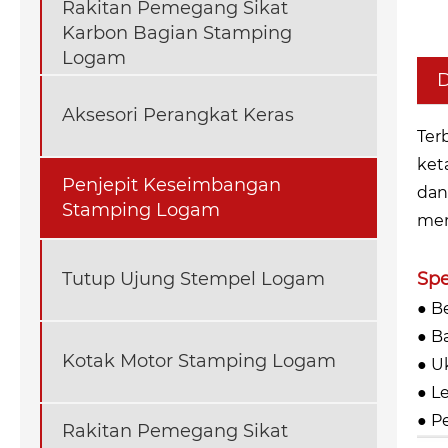
Rakitan Pemegang Sikat
Karbon Bagian Stamping
Logam
D
Aksesori Perangkat Keras
Ter
ket
Penjepit Keseimbangan
dan
Stamping Logam
mem
Spe
Tutup Ujung Stempel Logam
● B
● B
Kotak Motor Stamping Logam
● Uk
● Le
● P
Rakitan Pemegang Sikat