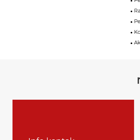
P
Ra
Lo
P
K
Ak