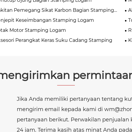
enutup Ujung Bagian Stamping Logam
M
kitan Pemegang Sikat Karbon Bagian Stamping
A
gam
enjepit Keseimbangan Stamping Logam
T
otak Motor Stamping Logam
R
sesori Perangkat Keras Suku Cadang Stamping
K
mengirimkan permintaa
Jika Anda memiliki pertanyaan tentang ku
mengirim email kepada kami di wm@zhon
pertanyaan berikut. Perwakilan penjual
24 jam. Terima kasih atas minat Anda pad