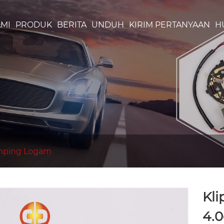
MI
PRODUK
BERITA
UNDUH
KIRIM PERTANYAAN
H
mping Logam
Kli
4.