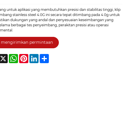
ng untuk aplikasi yang membutuhkan presisi dan stabilitas tinggi, klip
bang stainless steel 4.0G ini secara tepat ditimbang pada 4.0g untuk
ikan dukungan yang andal dan penyesuaian keseimbangan yang
elama berbagai tes penyeimbang, perakitan presisi atau operasi
imental.
mengirimkan permintaan
acebook
X
WhatsApp
Pinterest
LinkedIn
Share