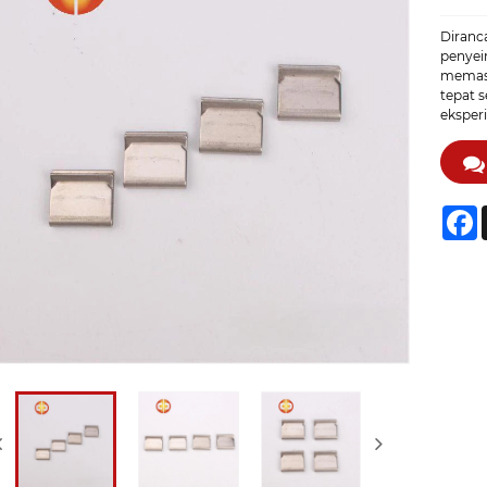
Diranca
penyeim
memast
tepat s
eksper
F