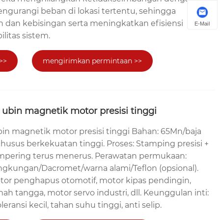
urangi beban di lokasi tertentu, sehingga
 dan kebisingan serta meningkatkan efisiensi
E-Mail
ilitas sistem.
>>
mengirimkan permintaan >>
ubin magnetik motor presisi tinggi
in magnetik motor presisi tinggi Bahan: 65Mn/baja
husus berkekuatan tinggi. Proses: Stamping presisi +
mpering terus menerus. Perawatan permukaan:
ingkungan/Dacromet/warna alami/Teflon (opsional).
otor penghapus otomotif, motor kipas pendingin,
h tangga, motor servo industri, dll. Keunggulan inti:
eransi kecil, tahan suhu tinggi, anti selip.