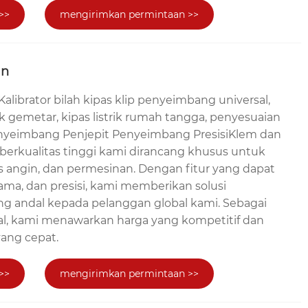
>>
mengirimkan permintaan >>
an
alibrator bilah kipas klip penyeimbang universal,
 gemetar, kipas listrik rumah tangga, penyesuaian
enyeimbang Penjepit Penyeimbang PresisiKlem dan
erkualitas tinggi kami dirancang khusus untuk
pas angin, dan permesinan. Dengan fitur yang dapat
lama, dan presisi, kami memberikan solusi
 andal kepada pelanggan global kami. Sebagai
al, kami menawarkan harga yang kompetitif dan
ang cepat.
>>
mengirimkan permintaan >>