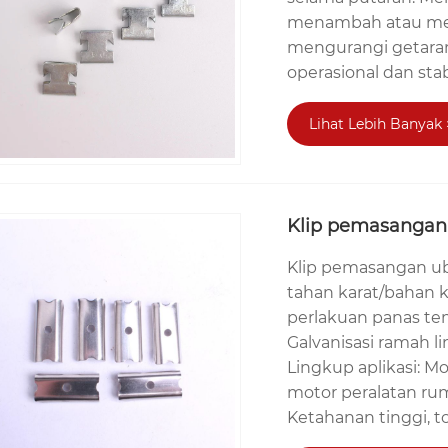
menambah atau meng
mengurangi getaran
operasional dan stab
Lihat Lebih Banyak 
Klip pemasangan 
Klip pemasangan ub
tahan karat/bahan k
perlakuan panas te
Galvanisasi ramah l
Lingkup aplikasi: M
motor peralatan ruma
Ketahanan tinggi, tol