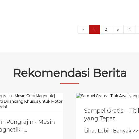
«
1
2
3
4
Rekomendasi Berita
Gratis – Titik Awal
epat
ebih Banyak >>