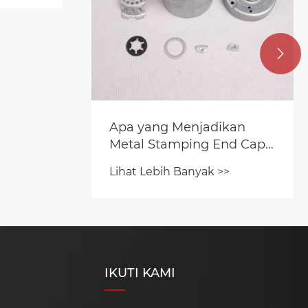

Apa perbedaan antara
penerapan klem
keseimbangan di industri
kan
Lihat Lebih Banyak >>
yang berbeda?
d Caps
uk
n?
IKUTI KAMI