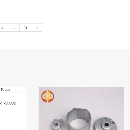
5
...
18
»