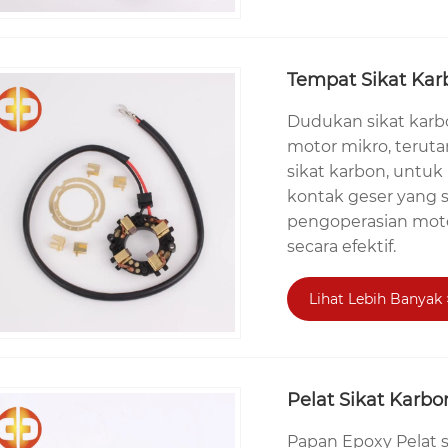
Tempat Sikat Kar
Dudukan sikat kar
motor mikro, teru
sikat karbon, untu
kontak geser yang s
pengoperasian moto
secara efektif.
Lihat Lebih Banyak 
Pelat Sikat Karb
Papan Epoxy Pelat s