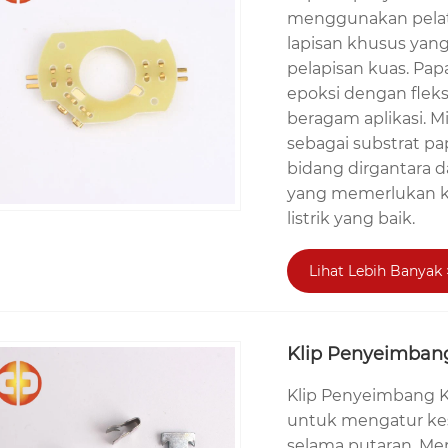
menggunakan pelat 
lapisan khusus yan
pelapisan kuas. Pap
epoksi dengan fleks
beragam aplikasi. M
sebagai substrat pap
bidang dirgantara
yang memerlukan kek
listrik yang baik.
Lihat Lebih Banyak 
Klip Penyeimbang
Klip Penyeimbang K
untuk mengatur kes
selama putaran. M