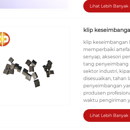
Lihat Lebih Banyak 
klip keseimbang
klip keseimbangan K
memperbaiki artefak
senyap, aksesori p
tang penyeimbang b
sektor industri, ki
disesuaikan, tahan 
penyeimbangan yang
produsen profesion
waktu pengiriman y
Lihat Lebih Banyak 