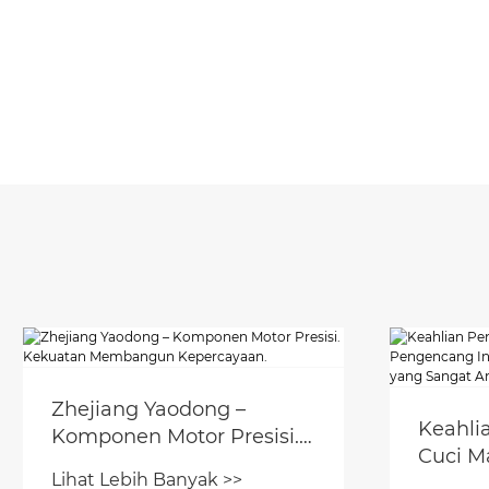
Sampel 
yang T
Keahlian Pengrajin · Mesin
Cuci Magnetik |
Lihat L
Pengencang Inti