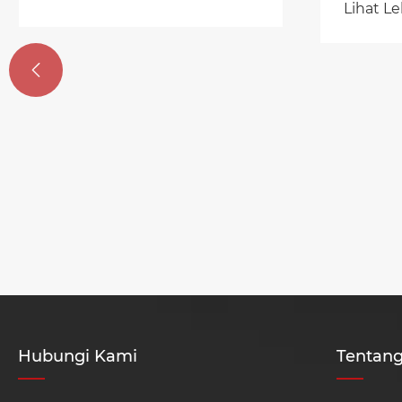
Lihat Lebih Banyak >>
Dirancang Khusus untuk
Motor yang Sangat Andal

Hubungi Kami
Tentan