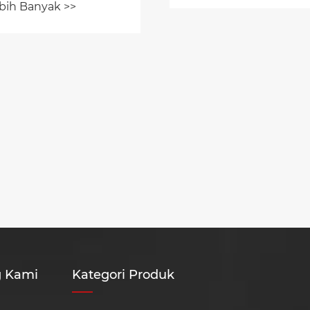
Apa yang Menjadi
Metal Stamping En
Pilihan Pilihan unt
Lihat Lebih Banyak >>
Manufaktur Moder
g Kami
Kategori Produk