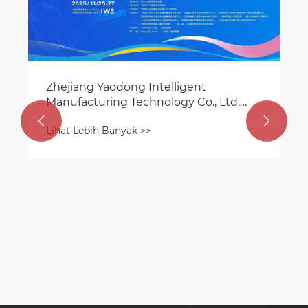
Zhejiang Yaodong Intelligent
Manufacturing Technology Co., Ltd.
—— dengan tulus mengundang Anda


Lihat Lebih Banyak >>
ke Pameran Motor Kecil ke -29