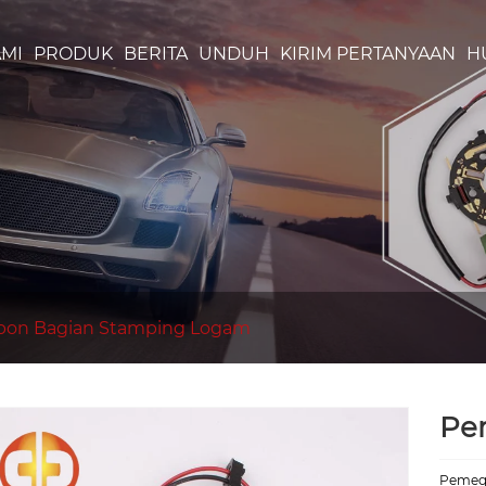
MI
PRODUK
BERITA
UNDUH
KIRIM PERTANYAAN
H
rbon Bagian Stamping Logam
Pe
Pemega