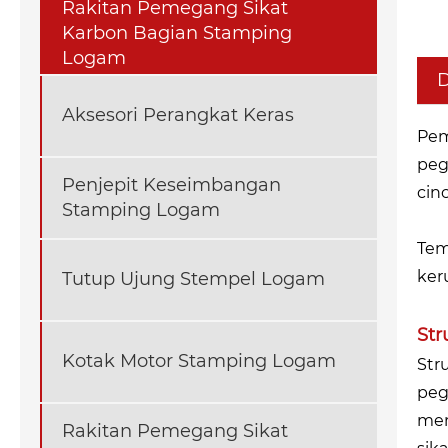
Rakitan Pemegang Sikat
Karbon Bagian Stamping
Logam
D
Aksesori Perangkat Keras
Pem
peg
Penjepit Keseimbangan
cin
Stamping Logam
Tem
ker
Tutup Ujung Stempel Logam
Str
Kotak Motor Stamping Logam
Str
peg
men
Rakitan Pemegang Sikat