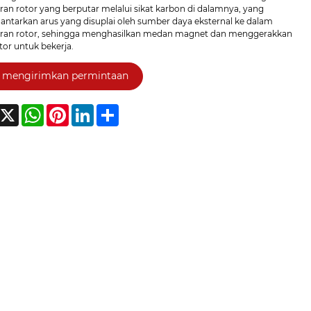
an rotor yang berputar melalui sikat karbon di dalamnya, yang
ntarkan arus yang disuplai oleh sumber daya eksternal ke dalam
an rotor, sehingga menghasilkan medan magnet dan menggerakkan
tor untuk bekerja.
mengirimkan permintaan
acebook
X
WhatsApp
Pinterest
LinkedIn
Share