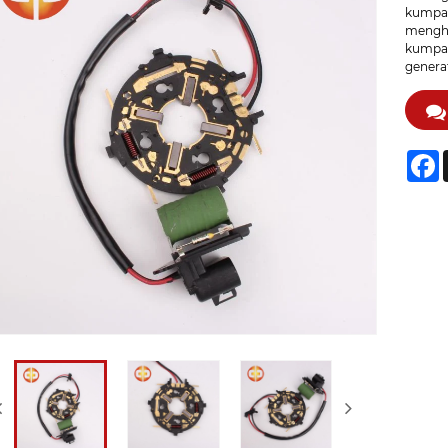
kumpar
mengha
kumpar
genera
F