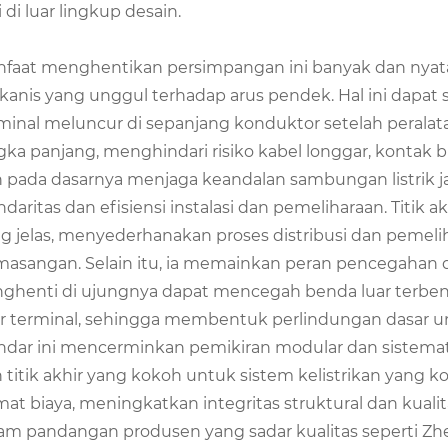
ai di luar lingkup desain.
faat menghentikan persimpangan ini banyak dan nyata.
anis yang unggul terhadap arus pendek. Hal ini dapat
minal meluncur di sepanjang konduktor setelah perala
gka panjang, menghindari risiko kabel longgar, kontak b
 pada dasarnya menjaga keandalan sambungan listrik j
ndaritas dan efisiensi instalasi dan pemeliharaan. Titik ak
g jelas, menyederhanakan proses distribusi dan peme
asangan. Selain itu, ia memainkan peran pencegahan da
ghenti di ujungnya dapat mencegah benda luar terbent
ur terminal, sehingga membentuk perlindungan dasar un
ndar ini mencerminkan pemikiran modular dan sistemat
 titik akhir yang kokoh untuk sistem kelistrikan yan
at biaya, meningkatkan integritas struktural dan kualita
am pandangan produsen yang sadar kualitas seperti Zhe