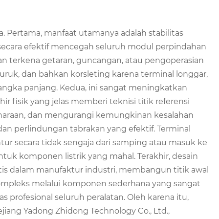
 Pertama, manfaat utamanya adalah stabilitas
 secara efektif mencegah seluruh modul perpindahan
tan terkena getaran, guncangan, atau pengoperasian
uruk, dan bahkan korsleting karena terminal longgar,
angka panjang. Kedua, ini sangat meningkatkan
hir fisik yang jelas memberi teknisi titik referensi
liharaan, dan mengurangi kemungkinan kesalahan
n perlindungan tabrakan yang efektif. Terminal
ur secara tidak sengaja dari samping atau masuk ke
tuk komponen listrik yang mahal. Terakhir, desain
is dalam manufaktur industri, membangun titik awal
g kompleks melalui komponen sederhana yang sangat
s profesional seluruh peralatan. Oleh karena itu,
jiang Yadong Zhidong Technology Co., Ltd.,