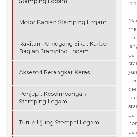
Stamping Logam
lal
Man
Motor Bagian Stamping Logam
mek
ter
Rakitan Pemegang Sikat Karbon
jan
Bagian Stamping Logam
dan
sta
yan
Aksesori Perangkat Keras
pem
pen
Penjepit Keseimbangan
jal
Stamping Logam
sta
dan
Tutup Ujung Stempel Logam
hem
dal