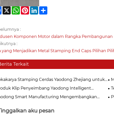
Facebook
X
WhatsApp
Pinterest
LinkedIn
Share
elumnya :
odusen Komponen Motor dalam Rangka Pembangunan 
ikutnya :
 yang Menjadikan Metal Stamping End Caps Pilihan Pi
Berita Terkait
okakarya Stamping Cerdas Yaodong Zhejiang untuk
M
losur Resmi Memulai Produksi, Menandai Tonggak
Me
roduk Klip Penyeimbang Yaodong Intelligent
T
u dalam Peningkatan Kualitas dan Peningkatan
Ya
ufacturing Mengalami Peningkatan Komprehensif,
Me
aodong Smart Manufacturing Mengembangkan
P
siensi
Me
nologi Stamping Presisi Mendukung Pengoperasian
Ku
njepit Ubin Magnetik" Kepemilikan untuk
Ma
or yang Efisien
Ko
percepat Peningkatan Manufaktur Motor Efisiensi
Ot
Tinggalkan aku pesan