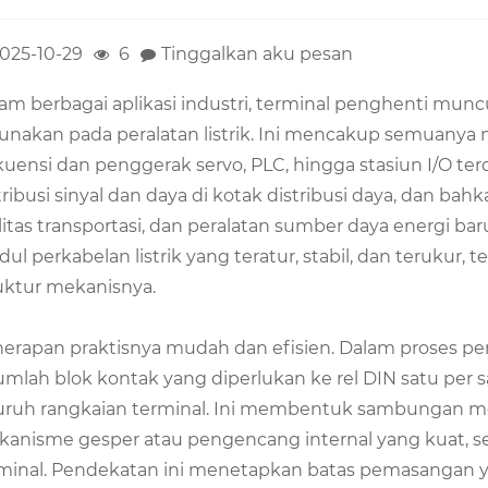
025-10-29
6
Tinggalkan aku pesan
am berbagai aplikasi industri, terminal penghenti munc
unakan pada peralatan listrik. Ini mencakup semuanya 
kuensi dan penggerak servo, PLC, hingga stasiun I/O terd
tribusi sinyal dan daya di kotak distribusi daya, dan ba
ilitas transportasi, dan peralatan sumber daya energi
ul perkabelan listrik yang teratur, stabil, dan terukur, 
uktur mekanisnya.
erapan praktisnya mudah dan efisien. Dalam proses pe
umlah blok kontak yang diperlukan ke rel DIN satu per 
uruh rangkaian terminal. Ini membentuk sambungan m
anisme gesper atau pengencang internal yang kuat, seh
minal. Pendekatan ini menetapkan batas pemasangan 