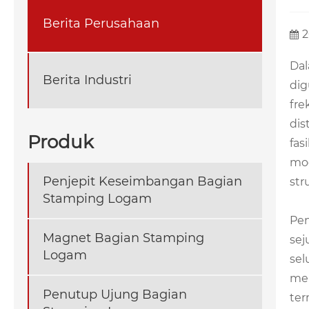
Berita Perusahaan
2
Dal
Berita Industri
dig
fre
dis
Produk
fas
mod
Penjepit Keseimbangan Bagian
str
Stamping Logam
Pen
Magnet Bagian Stamping
sej
Logam
sel
mek
Penutup Ujung Bagian
ter