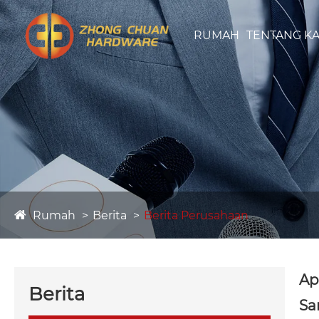
RUMAH
TENTANG KA
Rumah
Berita
Berita Perusahaan
Ap
Berita
Sa