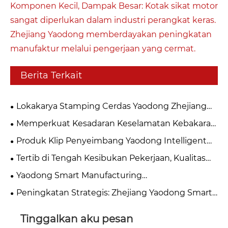
Komponen Kecil, Dampak Besar: Kotak sikat motor
sangat diperlukan dalam industri perangkat keras.
Zhejiang Yaodong memberdayakan peningkatan
manufaktur melalui pengerjaan yang cermat.
Berita Terkait
Lokakarya Stamping Cerdas Yaodong Zhejiang
untuk Enklosur Resmi Memulai Produksi,
Memperkuat Kesadaran Keselamatan Kebakaran
Menandai Tonggak Baru dalam Peningkatan
dan Membangun Pertahanan yang Aman –
Produk Klip Penyeimbang Yaodong Intelligent
Kualitas dan Peningkatan Efisiensi
Zhejiang Yaodong Intelligent Manufacturing
Manufacturing Mengalami Peningkatan
Tertib di Tengah Kesibukan Pekerjaan, Kualitas
Technology Co., Ltd. Melakukan Latihan
Komprehensif, Teknologi Stamping Presisi
Memimpin Masa Depan: Bengkel Yaodong
Keselamatan Kebakaran
Yaodong Smart Manufacturing
Mendukung Pengoperasian Motor yang Efisien
Mengontrol Kualitas Secara Ketat dan
Mengembangkan "Penjepit Ubin Magnetik"
Peningkatan Strategis: Zhejiang Yaodong Smart
Membangun "Parit" yang Kokoh untuk Persaingan
Kepemilikan untuk Mempercepat Peningkatan
Manufacturing Commission Memberikan Mesin
Produk
Manufaktur Motor Efisiensi Tinggi
Press Otomatis 200T Baru untuk Suku Cadang
Tinggalkan aku pesan