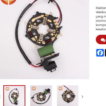
Rakita
Weldin
yang m
otomot
kompon
keselu
F