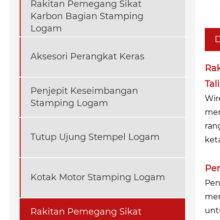
Rakitan Pemegang Sikat
Karbon Bagian Stamping
Logam
D
Aksesori Perangkat Keras
Rak
Tal
Penjepit Keseimbangan
Wir
Stamping Logam
men
ran
Tutup Ujung Stempel Logam
ket
Pen
Kotak Motor Stamping Logam
Pen
mem
unt
Rakitan Pemegang Sikat