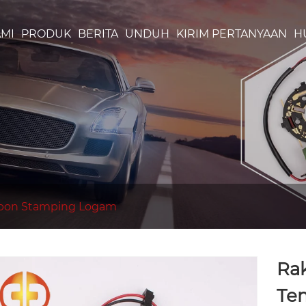
MI
PRODUK
BERITA
UNDUH
KIRIM PERTANYAAN
H
rbon Stamping Logam
Rak
Te