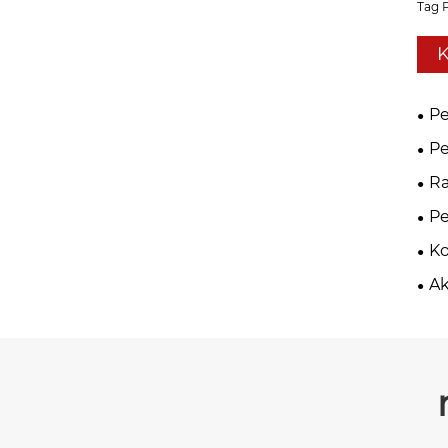
Tag 
K
Pe
P
Ra
Lo
P
K
Ak