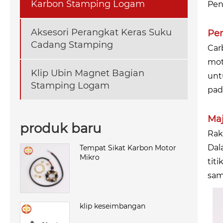
Karbon Stamping Logam
Pen
Aksesori Perangkat Keras Suku
Pe
Cadang Stamping
Car
mot
Klip Ubin Magnet Bagian
unt
Stamping Logam
pad
Maj
produk baru
Rak
Dal
Tempat Sikat Karbon Motor
Mikro
tit
sam
klip keseimbangan