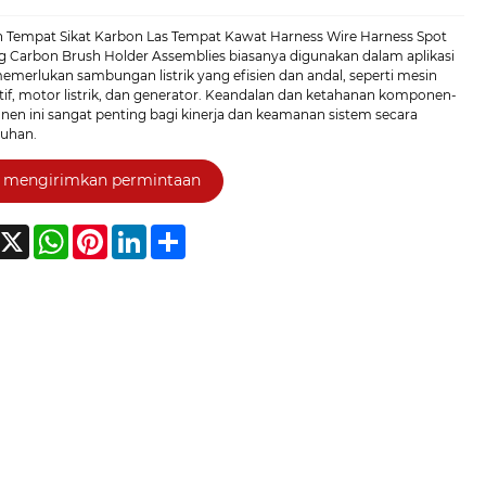
n Tempat Sikat Karbon Las Tempat Kawat Harness Wire Harness Spot
g Carbon Brush Holder Assemblies biasanya digunakan dalam aplikasi
emerlukan sambungan listrik yang efisien dan andal, seperti mesin
if, motor listrik, dan generator. Keandalan dan ketahanan komponen-
en ini sangat penting bagi kinerja dan keamanan sistem secara
ruhan.
mengirimkan permintaan
acebook
X
WhatsApp
Pinterest
LinkedIn
Share