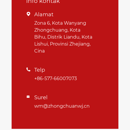
Info kontak
Alamat

Zona 6, Kota Wanyang
Zhongchuang, Kota
Bihu, Distrik Liandu, Kota
Lishui, Provinsi Zhejiang,
Cina
Telp

+86-577-66007073
Surel

wm@zhongchuanwj.cn